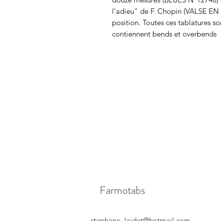
l'adieu" de F. Chopin (
VALSE EN 
position. Toutes ces tablatures s
contiennent bends et overbends
Farmotabs
stephane_laidet@hotmail.com