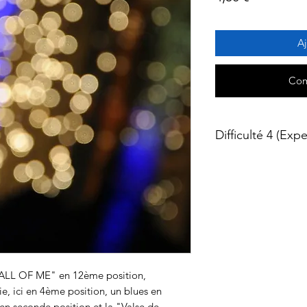
Aj
Com
Difficulté 4 (Expe
ALL OF ME
" en 12ème position,
ie, ici en 4ème position, un blues en
 en seconde position et la "Valse de