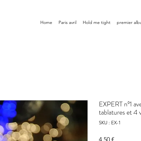
Home
Paris avril
Hold me tight
premier al
EXPERT nº1 av
tablatures et 4 
SKU : EX-1
Prix
4,50 €