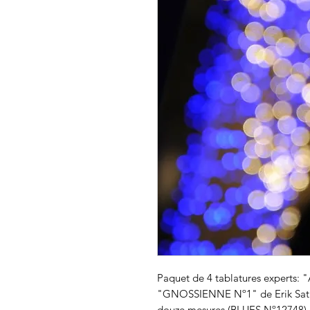
Paquet de 4 tablatures experts: "
"
GNOSSIENNE Nº1
" de Erik Sat
douze mesures (
BLUES Nº12748
)